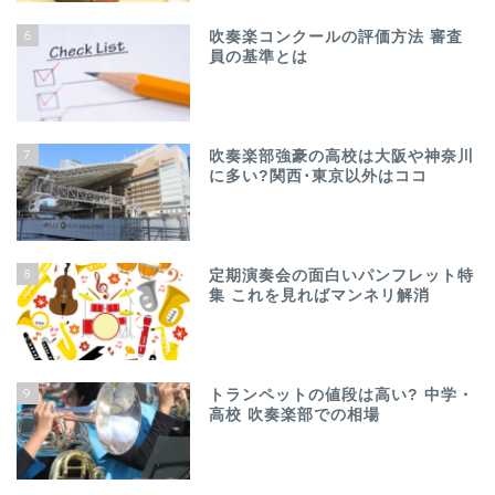
6
吹奏楽コンクールの評価方法 審査
員の基準とは
7
吹奏楽部強豪の高校は大阪や神奈川
に多い?関西･東京以外はココ
8
定期演奏会の面白いパンフレット特
集 これを見ればマンネリ解消
9
トランペットの値段は高い? 中学・
高校 吹奏楽部での相場