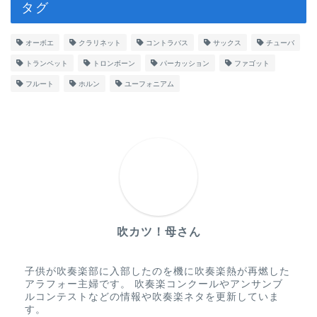
タグ
オーボエ
クラリネット
コントラバス
サックス
チューバ
トランペット
トロンボーン
パーカッション
ファゴット
フルート
ホルン
ユーフォニアム
吹カツ！母さん
子供が吹奏楽部に入部したのを機に吹奏楽熱が再燃した
アラフォー主婦です。 吹奏楽コンクールやアンサンブ
ルコンテストなどの情報や吹奏楽ネタを更新していま
す。