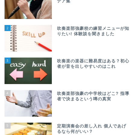
デア集
2
吹奏楽部強豪校の練習メニューが知
りたい! 体験談を聞きました
3
吹奏楽の楽器に難易度はある？初心
者が音を出しやすいのはこれ
4
吹奏楽部強豪の中学校はどこ? 指導
者で決まるという噂の真実
5
定期演奏会の差し入れ 個人であげ
るなら何がいい？