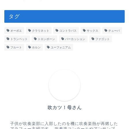
タグ
オーボエ
クラリネット
コントラバス
サックス
チューバ
トランペット
トロンボーン
パーカッション
ファゴット
フルート
ホルン
ユーフォニアム
吹カツ！母さん
子供が吹奏楽部に入部したのを機に吹奏楽熱が再燃した
アラフォー主婦です。 吹奏楽コンクールやアンサンブ