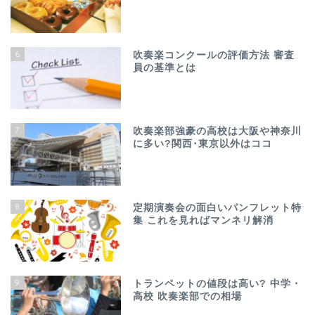
6
吹奏楽コンクールの評価方法 審査
員の基準とは
7
吹奏楽部強豪の高校は大阪や神奈川
に多い?関西･東京以外はココ
8
定期演奏会の面白いパンフレット特
集 これを見ればマンネリ解消
9
トランペットの値段は高い? 中学・
高校 吹奏楽部での相場